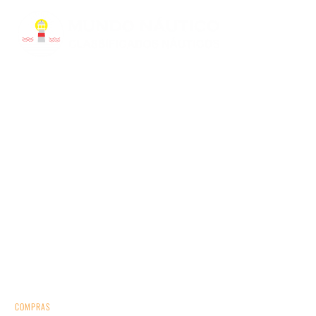
DESEJOS
Escolha o que você necessita para seu barco ou
seu passeio.
COMPRAS