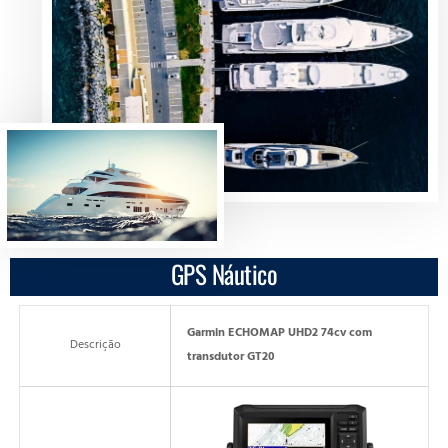
GPS Náutico
Garmin ECHOMAP UHD2 74cv com
Descrição
transdutor GT20