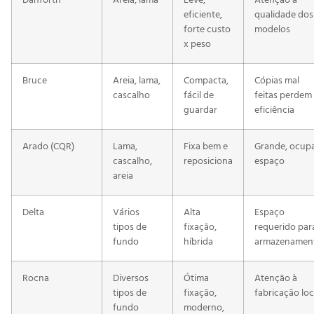
Danforth
Areia, lama
Leve,
Atenção à
eficiente,
qualidade dos
forte custo
modelos
x peso
Bruce
Areia, lama,
Compacta,
Cópias mal
cascalho
fácil de
feitas perdem
guardar
eficiência
Arado (CQR)
Lama,
Fixa bem e
Grande, ocup
cascalho,
reposiciona
espaço
areia
Delta
Vários
Alta
Espaço
tipos de
fixação,
requerido par
fundo
híbrida
armazenamen
Rocna
Diversos
Ótima
Atenção à
tipos de
fixação,
fabricação loc
fundo
moderno,