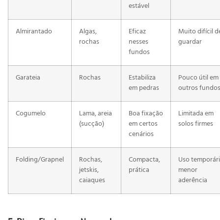
estável
Almirantado
Algas,
Eficaz
Muito difícil d
rochas
nesses
guardar
fundos
Garateia
Rochas
Estabiliza
Pouco útil em
em pedras
outros fundo
Cogumelo
Lama, areia
Boa fixação
Limitada em
(sucção)
em certos
solos firmes
cenários
Folding/Grapnel
Rochas,
Compacta,
Uso temporári
jetskis,
prática
menor
caiaques
aderência