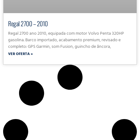
Regal 2700 – 2010
Regal 2700 ano 2010, equipada com motor Volvo Penta 320HP
gasolina. Barco importado, acabamento premium, revisado e
completo: GPS Garmin, som Fusion, guincho de âncora,
VER OFERTA »