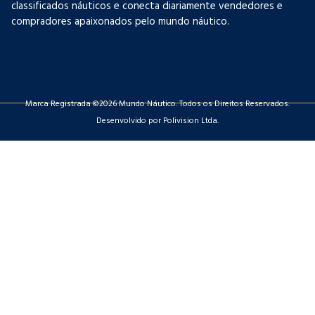
classificados náuticos e conecta diariamente vendedores e
compradores apaixonados pelo mundo náutico.
Marca Registrada ©2026 Mundo Náutico. Todos os Direitos Reservados.
Desenvolvido por Polivision Ltda.