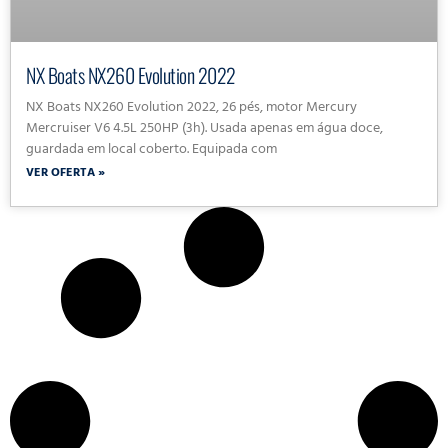
NX Boats NX260 Evolution 2022
NX Boats NX260 Evolution 2022, 26 pés, motor Mercury
Mercruiser V6 4.5L 250HP (3h). Usada apenas em água doce,
guardada em local coberto. Equipada com
VER OFERTA »