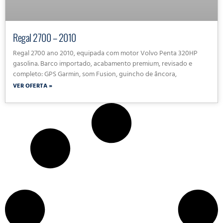
Regal 2700 – 2010
Regal 2700 ano 2010, equipada com motor Volvo Penta 320HP
gasolina. Barco importado, acabamento premium, revisado e
completo: GPS Garmin, som Fusion, guincho de âncora,
VER OFERTA »