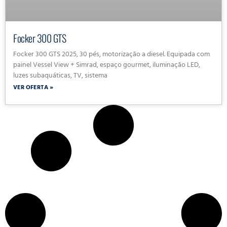
Focker 300 GTS
Focker 300 GTS 2025, 30 pés, motorização a diesel. Equipada com
painel Vessel View + Simrad, espaço gourmet, iluminação LED,
luzes subaquáticas, TV, sistema
VER OFERTA »