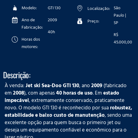
Modelo:
GTI 130
São
Localização:
Paulo |
Ano de
2009
Preço:
SP
Fabricação:
40h
R$
Horas dos
45.000,00
motores:
Descrição:
À venda:
Jet ski Sea-Doo GTI 130
, ano
2009
(fabricado
em
2008
), com apenas
40 horas de uso
. Em
estado
impecável
, extremamente conservado, praticamente
novo. O modelo GTI 130 é reconhecido por sua
robustez,
estabilidade e baixo custo de manutenção
, sendo uma
excelente opção para quem busca o primeiro jet ou
deseja um equipamento confiável e econômico para o
lazer náutico.