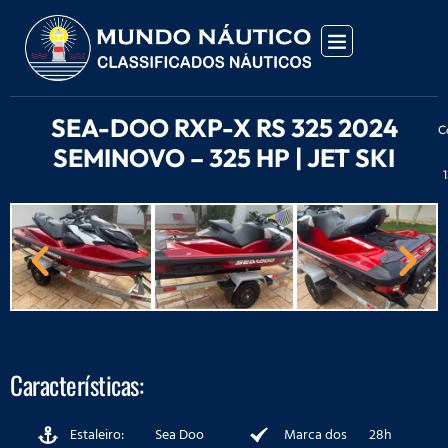
SEA-DOO RXP-X RS 325 2024
C
SEMINOVO – 325 HP | JET SKI
Características:
Estaleiro:
Sea Doo
Marca dos
28h