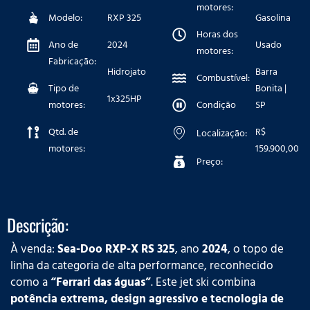
motores:
Modelo:
RXP 325
Gasolina
Horas dos
Ano de
2024
Usado
motores:
Fabricação:
Hidrojato
Barra
Combustível:
Tipo de
Bonita |
1x325HP
motores:
Condição
SP
Qtd. de
R$
Localização:
motores:
159.900,00
Preço:
Descrição:
À venda:
Sea-Doo RXP-X RS 325
, ano
2024
, o topo de
linha da categoria de alta performance, reconhecido
como a
“Ferrari das águas”
. Este jet ski combina
potência extrema, design agressivo e tecnologia de