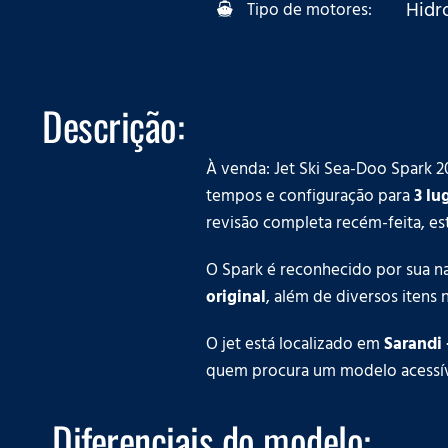
Hidr
Tipo de motores:
Descrição:
À venda: Jet Ski Sea-Doo Spark
tempos e configuração para
3 lu
revisão completa recém-feita, es
O Spark é reconhecido por sua n
original
, além de diversos itens 
O jet está localizado em
Sarandi 
quem procura um modelo acessív
Diferenciais do modelo: