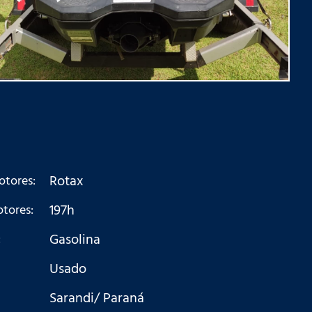
Rotax
otores:
197h
tores:
Gasolina
:
Usado
Sarandi/ Paraná