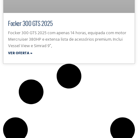
Focker 300 GTS 2025
Focker 300 GTS 2025 com apenas 14 horas, equipada com motor
Mercruiser 380HP e extensa lista de acessórios premium. Inclui
Vessel View e Simrad 9”,
VER OFERTA »