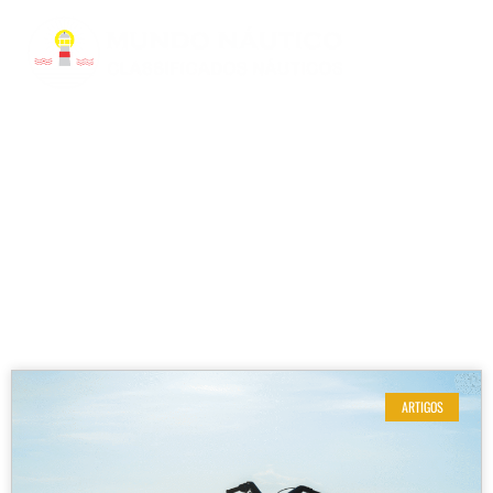
RESULTADOS DE SUA BUSCA
Etiqueta: aluguel de jet ski em São Paulo
ARTIGOS