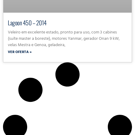
Lagoon 450 – 2014
Veleiro em excelente estado, pronto para uso, com 3 cabines
(suíte master a boreste), motores Yanmar, gerador Onan 9 kW,
velas Mestra e Genoa, geladeira,
VER OFERTA »