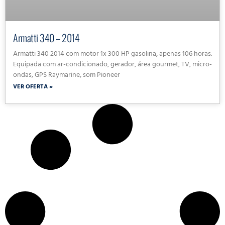
Armatti 340 – 2014
Armatti 340 2014 com motor 1x 300 HP gasolina, apenas 106 horas.
Equipada com ar-condicionado, gerador, área gourmet, TV, micro-
ondas, GPS Raymarine, som Pioneer
VER OFERTA »