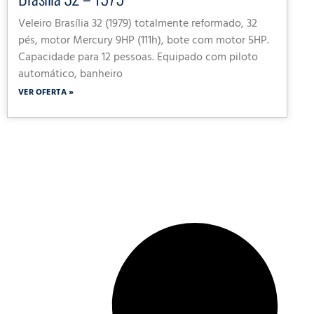
Veleiro Brasília 32 (1979) totalmente reformado, 32
pés, motor Mercury 9HP (111h), bote com motor 5HP.
Capacidade para 12 pessoas. Equipado com piloto
automático, banheiro
VER OFERTA »