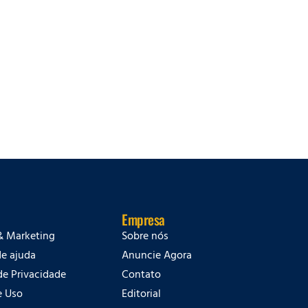
Empresa
& Marketing
Sobre nós
de ajuda
Anuncie Agora
 de Privacidade
Contato
e Uso
Editorial