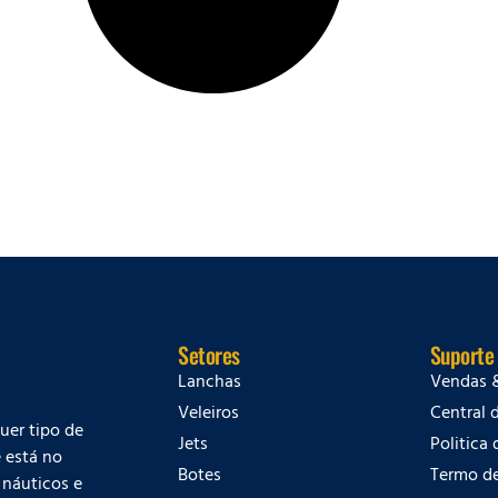
Setores
Suporte
Lanchas
Vendas 
Veleiros
Central 
quer tipo de
Jets
Politica
 está no
Botes
Termo d
 náuticos e