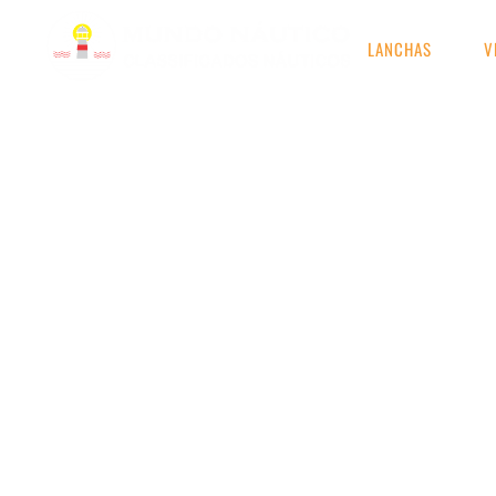
LANCHAS
V
RESULTADOS DE S
Etiqueta: barco usado r