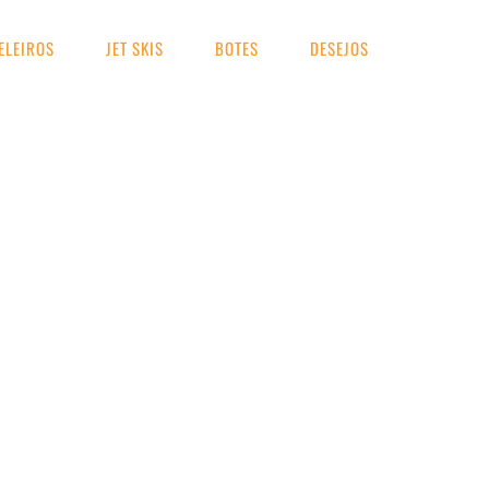
ELEIROS
JET SKIS
BOTES
DESEJOS
UA BUSCA
eformado