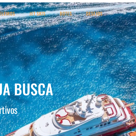
ELEIROS
JET SKIS
BOTES
DESEJOS
UA BUSCA
rtivos