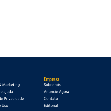
Empresa
& Marketing
Sobre nós
de ajuda
Anuncie Agora
 de Privacidade
Contato
e Uso
Editorial