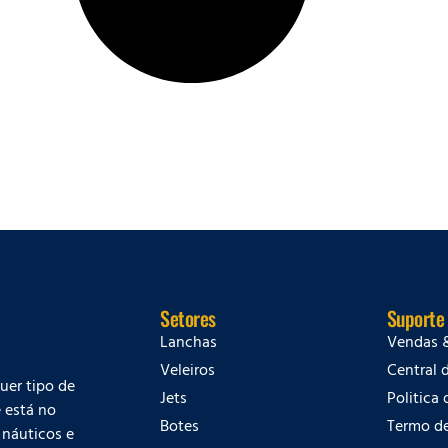
Setores
Suporte
Lanchas
Vendas 
Veleiros
Central 
quer tipo de
Jets
Politica
 está no
Botes
Termo d
 náuticos e