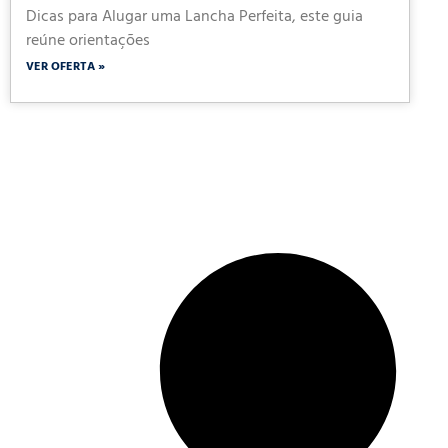
Dicas para Alugar uma Lancha Perfeita, este guia
reúne orientações
VER OFERTA »