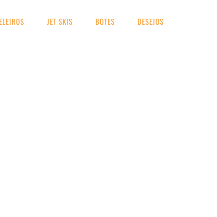
ELEIROS
JET SKIS
BOTES
DESEJOS
UA BUSCA
lancha