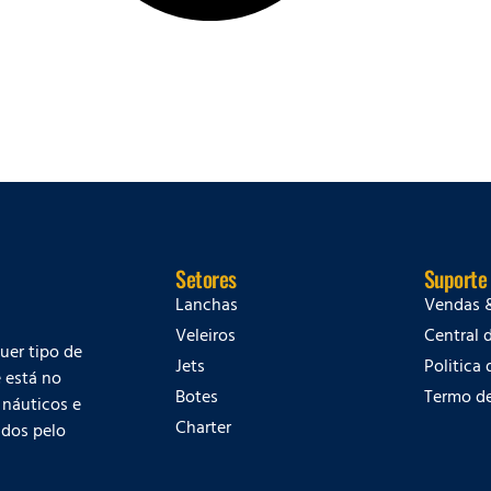
Setores
Suporte
Lanchas
Vendas 
Veleiros
Central 
quer tipo de
Jets
Politica
 está no
Botes
Termo d
 náuticos e
Charter
dos pelo