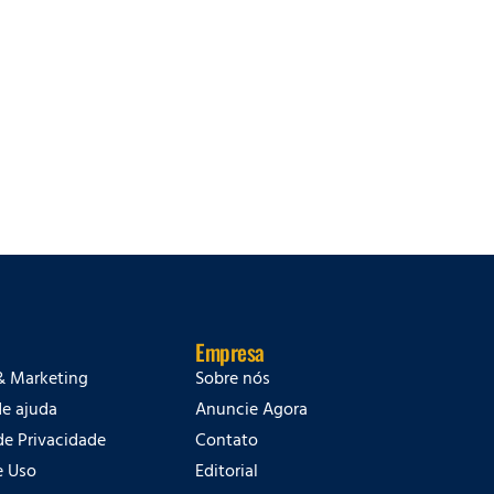
Empresa
& Marketing
Sobre nós
de ajuda
Anuncie Agora
 de Privacidade
Contato
e Uso
Editorial