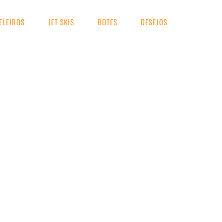
ELEIROS
JET SKIS
BOTES
DESEJOS
UA BUSCA
l 9.2