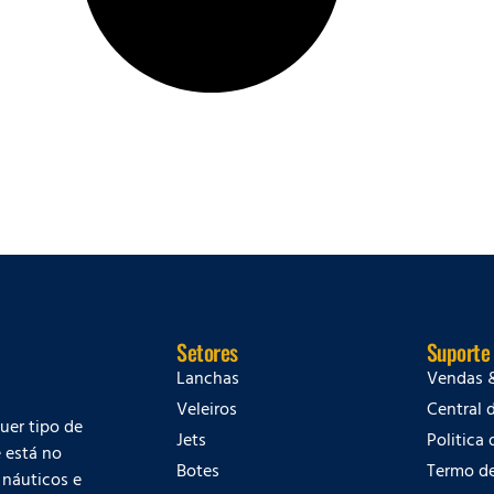
Setores
Suporte
Lanchas
Vendas 
Veleiros
Central 
quer tipo de
Jets
Politica
 está no
Botes
Termo d
 náuticos e