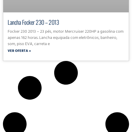
Lancha Focker 230 – 2013
Focker 230 2013 – 23 pés, motor Mercruiser 220HP a gasolina com
apenas 162 horas. Lancha equipada com eletrônicos, banheiro,
som, piso EVA, carreta e
VER OFERTA »