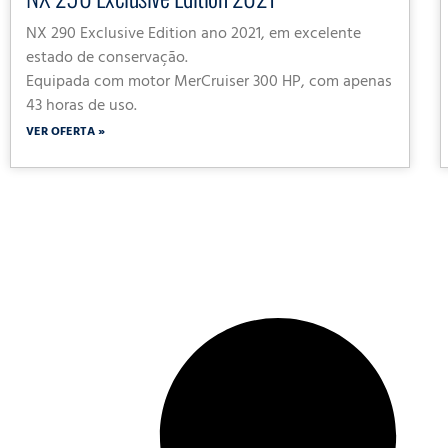
NX 290 Exclusive Edition ano 2021, em excelente
estado de conservação.
Equipada com motor MerCruiser 300 HP, com apenas
43 horas de uso.
VER OFERTA »