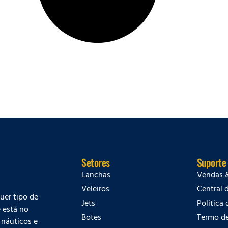
Setores
Suporte
Lanchas
Vendas 
Veleiros
Central 
quer tipo de
Jets
Politica
 está no
Botes
Termo d
 náuticos e