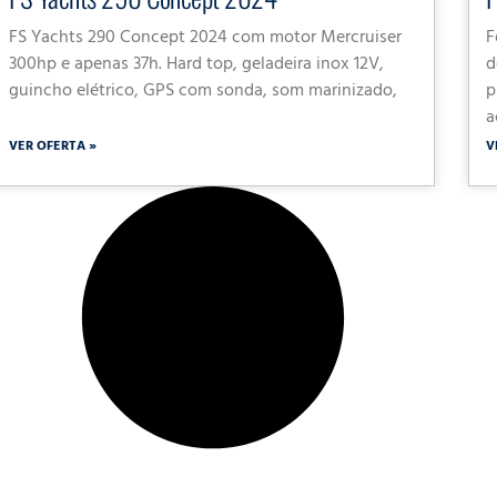
FS Yachts 290 Concept 2024 com motor Mercruiser
F
300hp e apenas 37h. Hard top, geladeira inox 12V,
d
guincho elétrico, GPS com sonda, som marinizado,
p
a
VER OFERTA »
V