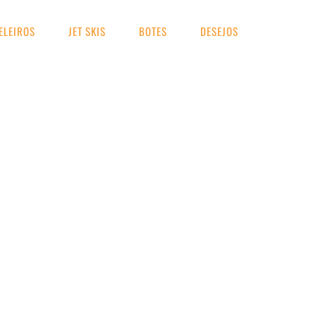
ELEIROS
JET SKIS
BOTES
DESEJOS
UA BUSCA
 300HP