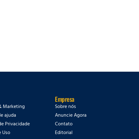
Empresa
& Marketing
Sobre nós
de ajuda
Anuncie Agora
 de Privacidade
Contato
e Uso
Editorial