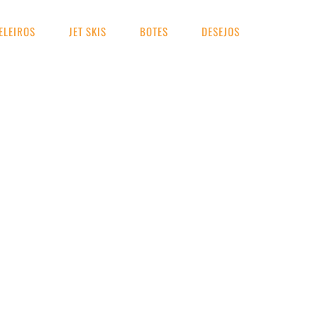
ELEIROS
JET SKIS
BOTES
DESEJOS
UA BUSCA
Ilhabela