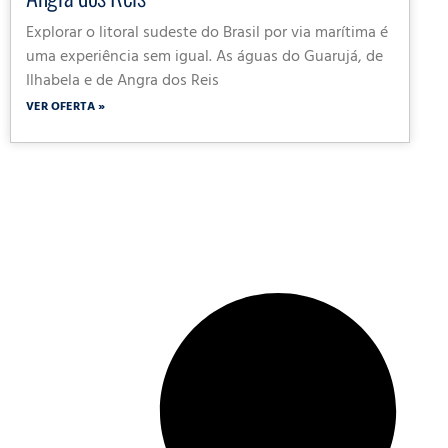
Explorar o litoral sudeste do Brasil por via marítima é
uma experiência sem igual. As águas do Guarujá, de
Ilhabela e de Angra dos Reis
VER OFERTA »