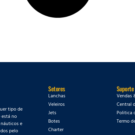
Setores
Suporte
Lanchas
Vendas 
Veleiros
Central 
quer tipo de
Jets
Politica
 está no
Botes
Termo d
 náuticos e
Charter
dos pelo