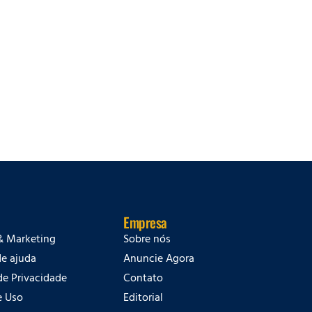
Empresa
& Marketing
Sobre nós
de ajuda
Anuncie Agora
 de Privacidade
Contato
e Uso
Editorial