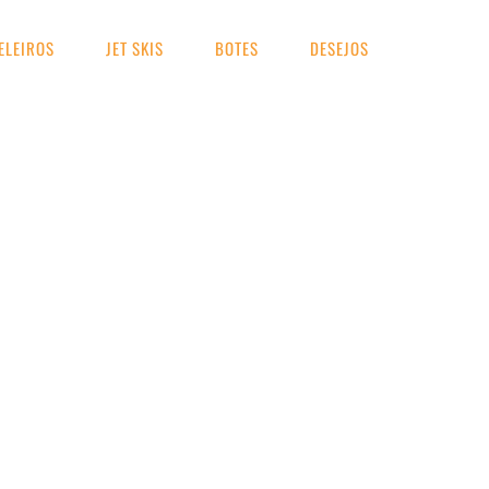
ELEIROS
JET SKIS
BOTES
DESEJOS
UA BUSCA
bmergível