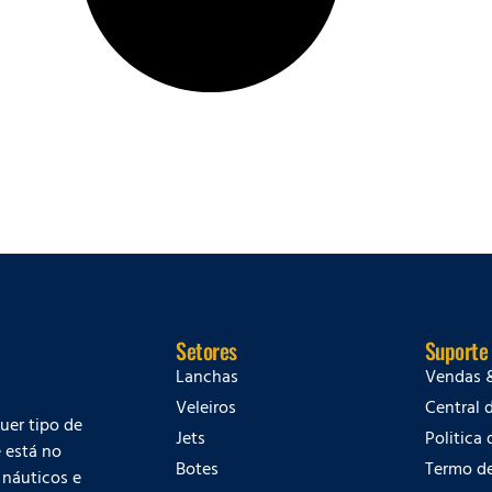
Setores
Suporte
Lanchas
Vendas 
Veleiros
Central 
quer tipo de
Jets
Politica
 está no
Botes
Termo d
 náuticos e