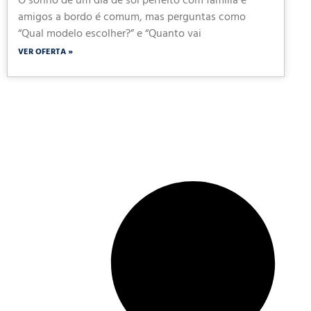
O sonho de um dia de sol perfeito com família e
amigos a bordo é comum, mas perguntas como
“Qual modelo escolher?” e “Quanto vai
VER OFERTA »