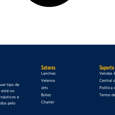
Setores
Suporte
Lanchas
Vendas 
Veleiros
Central 
quer tipo de
Jets
Politica
 está no
Botes
Termo d
 náuticos e
Charter
dos pelo