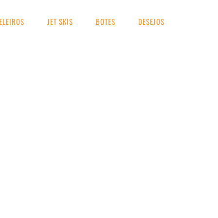
ELEIROS
JET SKIS
BOTES
DESEJOS
UA BUSCA
 lancha