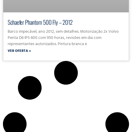
Schaefer Phantom 500 Fly – 2012
Barco impecável, ano 2012, sem detalhes. Motorização 2x Volvo
Penta D6 IPS 600 com 950 horas, revisões em dia com
representantes autorizados. Pintura branca e
VER OFERTA »