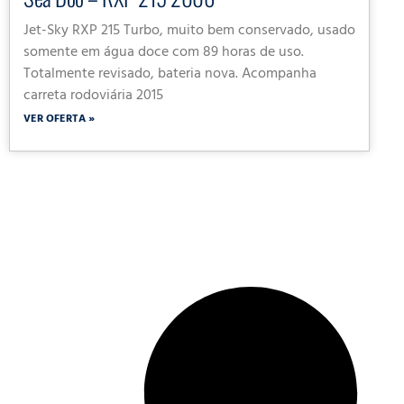
Jet-Sky RXP 215 Turbo, muito bem conservado, usado
somente em água doce com 89 horas de uso.
Totalmente revisado, bateria nova. Acompanha
carreta rodoviária 2015
VER OFERTA »