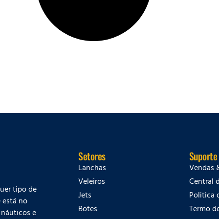
Setores
Suporte
Lanchas
Vendas 
Veleiros
Central 
quer tipo de
Jets
Politica
 está no
Botes
Termo d
 náuticos e