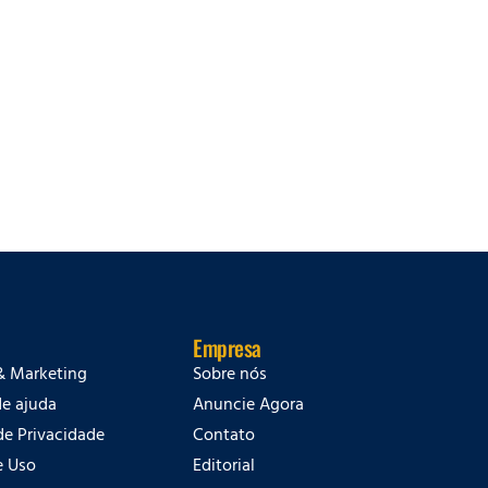
Empresa
& Marketing
Sobre nós
de ajuda
Anuncie Agora
 de Privacidade
Contato
e Uso
Editorial