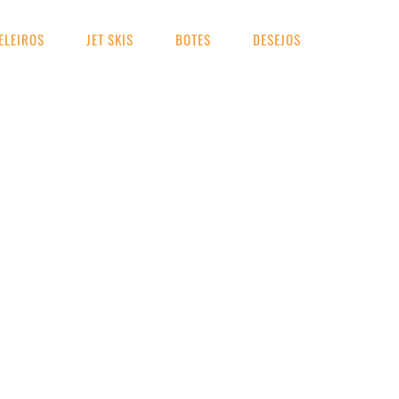
ELEIROS
JET SKIS
BOTES
DESEJOS
UA BUSCA
urbo