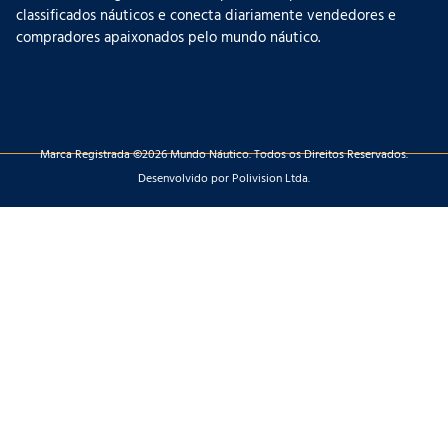
classificados náuticos e conecta diariamente vendedores e
compradores apaixonados pelo mundo náutico.
Marca Registrada ©2026 Mundo Náutico. Todos os Direitos Reservados.
Desenvolvido por Polivision Ltda.