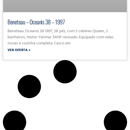
Beneteau – Oceanis 38 – 1997
Beneteau Oceanis 38 1997, 38 pés, com 3 cabines Queen, 2
banheiros, motor Yanmar 54HP revisado. Equipado com velas
novas e cozinha completa. Casco em
VER OFERTA »