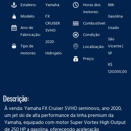
Estaleiro:
Yamaha
Horas dos
96h
motores:
Modelo:
FX
Gasolina
CRUISER
Combustível:
Ano de
Usado
SVHO
Fabricação:
Condição
São
2020
Tipo de
Vicente |
Localização:
motores:
Hidrojato
SP
Preço:
R$
120.000,00
Descrição:
À venda: Yamaha FX Cruiser SVHO seminovo, ano 2020,
um jet ski de alta performance da linha premium da
Yamaha, equipado com motor Super Vortex High Output
de 250 HP a gasolina, oferecendo aceleração