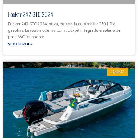
Focker 242 GTC 2024
Focker 242 GTC 2024, nova, equipada com motor 250 HP a
gasolina. Layout moderno com cockpit integrado e solário de
proa. WC fechado e
VER OFERTA »
LANCHAS