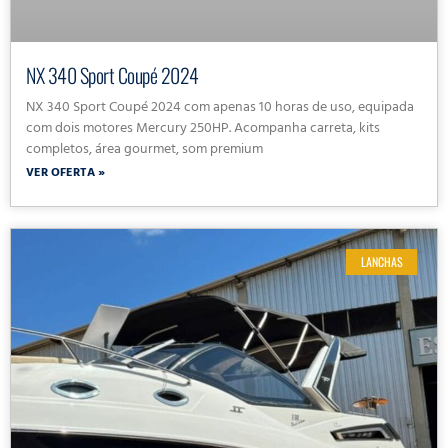
NX 340 Sport Coupé 2024
NX 340 Sport Coupé 2024 com apenas 10 horas de uso, equipada
com dois motores Mercury 250HP. Acompanha carreta, kits
completos, área gourmet, som premium
VER OFERTA »
LANCHAS