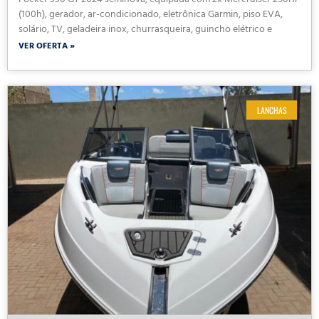
Focker 330 GT 2024 seminova, equipada com 2x Mercruiser 250HP
(100h), gerador, ar-condicionado, eletrônica Garmin, piso EVA,
solário, TV, geladeira inox, churrasqueira, guincho elétrico e
VER OFERTA »
LANCHAS