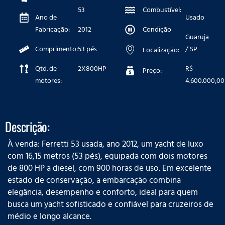
53
Combustível:
Ano de
Usado
Fabricação:
2012
Condição
Guaruja
Comprimento:
53 pés
/ SP
Localização:
Qtd. de
2X800HP
R$
Preço:
motores:
4.600.000,00
Descrição:
À venda: Ferretti 53 usada, ano 2012, um yacht de luxo
com 16,15 metros (53 pés), equipada com dois motores
de 800 HP a diesel, com 900 horas de uso. Em excelente
estado de conservação, a embarcação combina
elegância, desempenho e conforto, ideal para quem
busca um yacht sofisticado e confiável para cruzeiros de
médio e longo alcance.