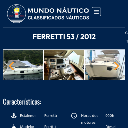
C
FERRETTI 53 / 2012
1
Características:
Estaleiro:
Ferretti
Horas dos
900h
motores:
Modelo:
Ferritti
Diesel