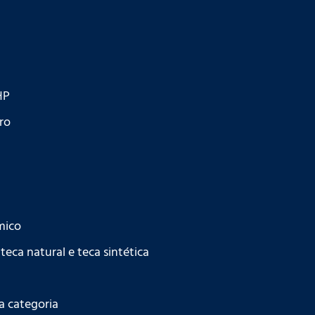
HP
ro
mico
a natural e teca sintética
a categoria