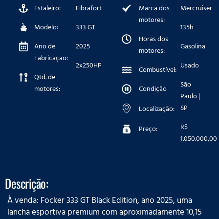
Estaleiro:
Fibrafort
Marca dos
Mercruiser
motores:
Modelo:
333 GT
135h
Horas dos
Ano de
2025
Gasolina
motores:
Fabricação:
2x250HP
Usado
Combustível:
Qtd. de
São
motores:
Condição
Paulo |
SP
Localização:
R$
Preço:
1.050.000,00
Descrição:
À venda: Focker 333 GT Black Edition, ano 2025, uma
lancha esportiva premium com aproximadamente 10,15