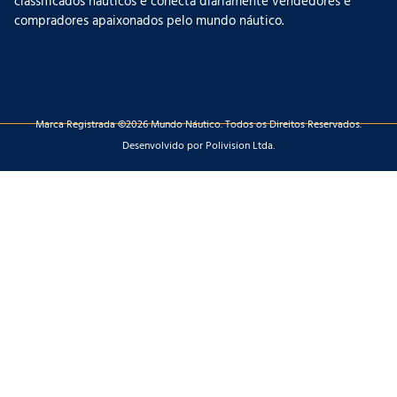
classificados náuticos e conecta diariamente vendedores e
compradores apaixonados pelo mundo náutico.
Marca Registrada ©2026 Mundo Náutico. Todos os Direitos Reservados.
Desenvolvido por Polivision Ltda.