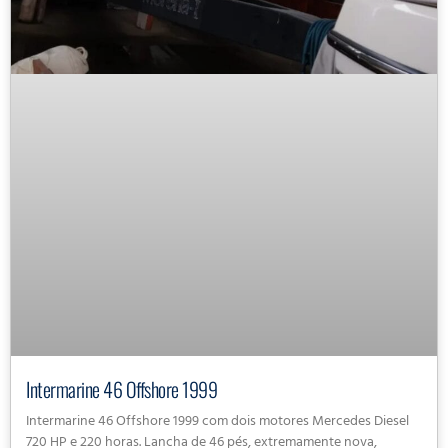
Intermarine 46 Offshore 1999
Intermarine 46 Offshore 1999 com dois motores Mercedes Diesel
720 HP e 220 horas. Lancha de 46 pés, extremamente nova,