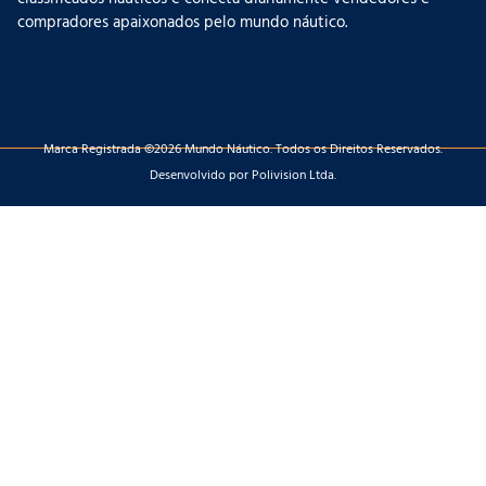
classificados náuticos e conecta diariamente vendedores e
compradores apaixonados pelo mundo náutico.
Marca Registrada ©2026 Mundo Náutico. Todos os Direitos Reservados.
Desenvolvido por Polivision Ltda.