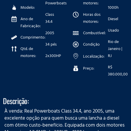
Powerboats
motores:
Modelo:
1000h
Class
Horas dos
Ano de
Diesel
34.4
motores:
Fabricação:
Usado
2005
Combustível:
Comprimento:
Rio de
34 pés
Condição
Qtd. de
Janeiro |
motores:
2x300HP
RJ
Localização:
R$
Preço:
380.000,00
Descrição:
À venda: Real Powerboats Class 34.4, ano 2005, uma
excelente opção para quem busca uma lancha a diesel
com ótimo custo-benefício. Equipada com dois motores