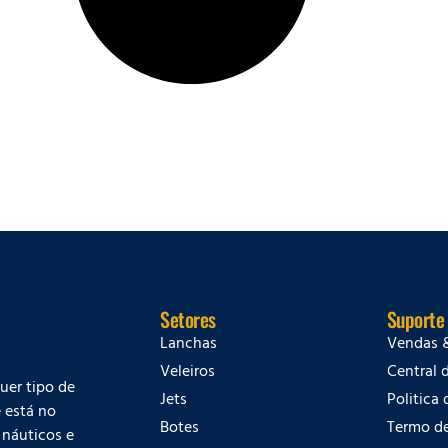
Setores
Suporte
Lanchas
Vendas 
Veleiros
Central 
quer tipo de
Jets
Politica
 está no
Botes
Termo d
 náuticos e