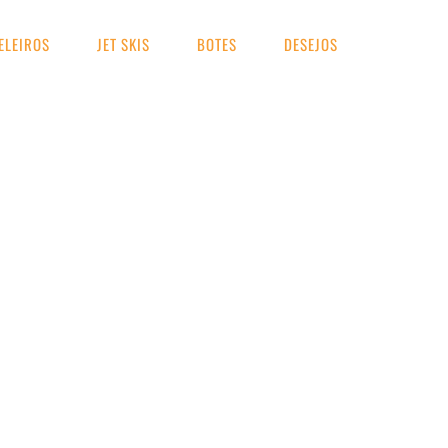
ELEIROS
JET SKIS
BOTES
DESEJOS
UA BUSCA
press