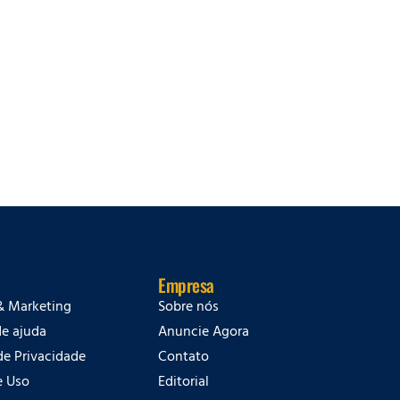
Empresa
& Marketing
Sobre nós
de ajuda
Anuncie Agora
 de Privacidade
Contato
e Uso
Editorial