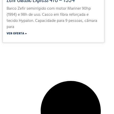
Barco Zefir semirrígido com motor Mariner 90hp
(1994) e 98h de uso. Casco em fibra reforçada e
tecido Hypalon. Capacidade para 9 pessoas, câmara
para
VER OFERTA »