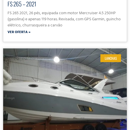
FS 265 – 2021
FS 265 2021, 26 pés, equipada com motor Mercruiser 4.5 250HP
(gasolina) e apenas 119 horas. Revisada, com GPS Garmin, guincho
elétrico, churrasqueira a carvão
VER OFERTA »
LANCHAS