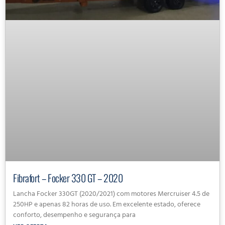
Fibrafort – Focker 330 GT – 2020
Lancha Focker 330GT (2020/2021) com motores Mercruiser 4.5 de
250HP e apenas 82 horas de uso. Em excelente estado, oferece
conforto, desempenho e segurança para