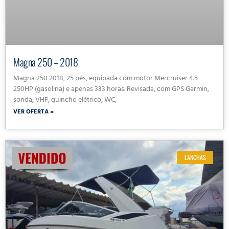
Magna 250 – 2018
Magna 250 2018, 25 pés, equipada com motor Mercruiser 4.5
250HP (gasolina) e apenas 333 horas. Revisada, com GPS Garmin,
sonda, VHF, guincho elétrico, WC,
VER OFERTA »
LANCHAS