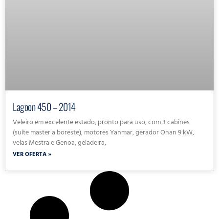
Lagoon 450 – 2014
Veleiro em excelente estado, pronto para uso, com 3 cabines
(suíte master a boreste), motores Yanmar, gerador Onan 9 kW,
velas Mestra e Genoa, geladeira,
VER OFERTA »