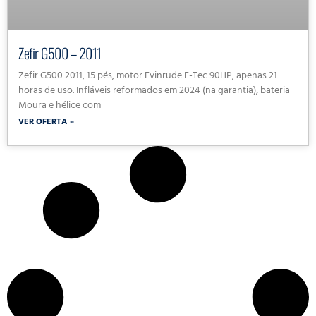
Zefir G500 – 2011
Zefir G500 2011, 15 pés, motor Evinrude E-Tec 90HP, apenas 21
horas de uso. Infláveis reformados em 2024 (na garantia), bateria
Moura e hélice com
VER OFERTA »