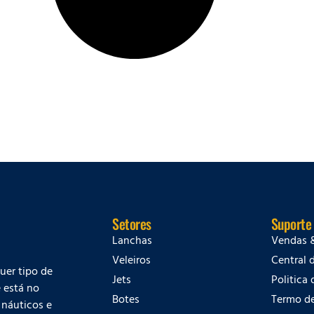
Setores
Suporte
Lanchas
Vendas 
Veleiros
Central 
quer tipo de
Jets
Politica
 está no
Botes
Termo d
 náuticos e