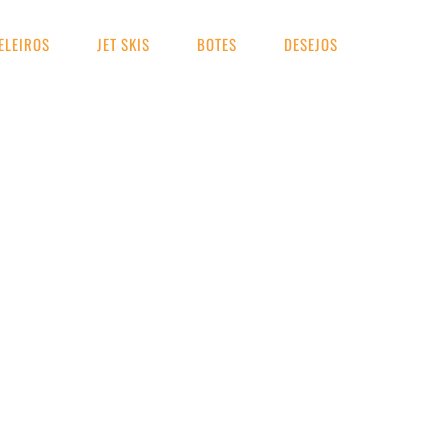
ELEIROS
JET SKIS
BOTES
DESEJOS
UA BUSCA
Completa