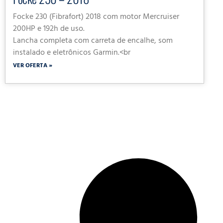
Focke 230 (Fibrafort) 2018 com motor Mercruiser
200HP e 192h de uso.
Lancha completa com carreta de encalhe, som
instalado e eletrônicos Garmin.<br
VER OFERTA »