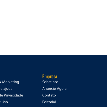
Empresa
& Marketing
Sobre nós
de ajuda
Anuncie Agora
 de Privacidade
Contato
e Uso
Editorial