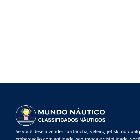
Se você deseja vender sua lancha, veleiro, jet ski ou qual
embarcação com agilidade, segurança e visibilidade, você