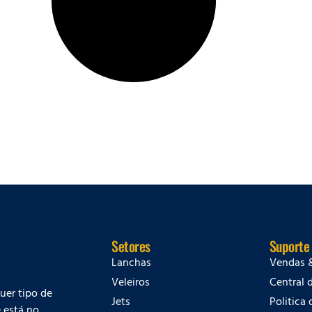
Setores
Suporte
Lanchas
Vendas 
Veleiros
Central 
quer tipo de
Jets
Politica
 está no