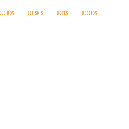
ELEIROS
JET SKIS
BOTES
DESEJOS
UA BUSCA
cificacoes