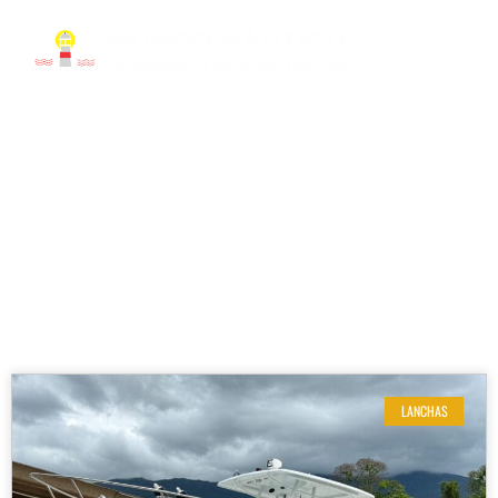
RESULTADOS DE SUA BUSCA
Etiqueta: fishing 265 especificacoes
LANCHAS