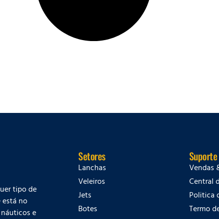
Setores
Suporte
Lanchas
Vendas 
Veleiros
Central 
quer tipo de
Jets
Politica
 está no
Botes
Termo d
 náuticos e