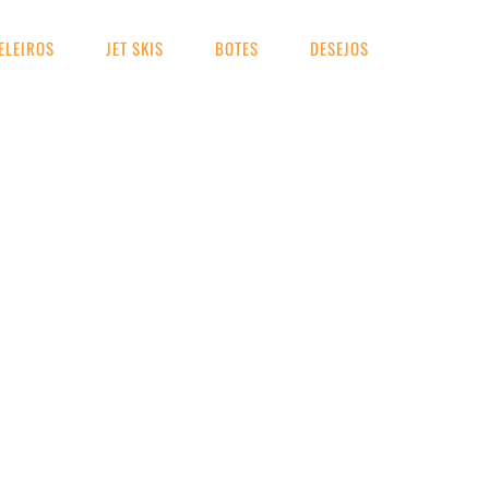
ELEIROS
JET SKIS
BOTES
DESEJOS
UA BUSCA
ha tecnica