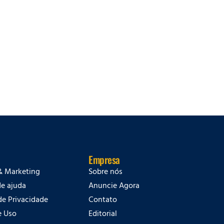
Empresa
& Marketing
Sobre nós
de ajuda
Anuncie Agora
 de Privacidade
Contato
e Uso
Editorial