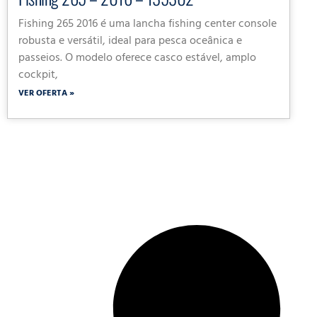
Fishing 265 2016 é uma lancha fishing center console
robusta e versátil, ideal para pesca oceânica e
passeios. O modelo oferece casco estável, amplo
cockpit,
VER OFERTA »