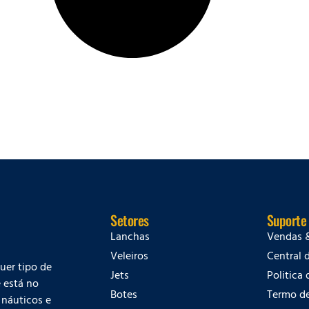
Setores
Suporte
Lanchas
Vendas 
Veleiros
Central 
quer tipo de
Jets
Politica
 está no
Botes
Termo d
 náuticos e