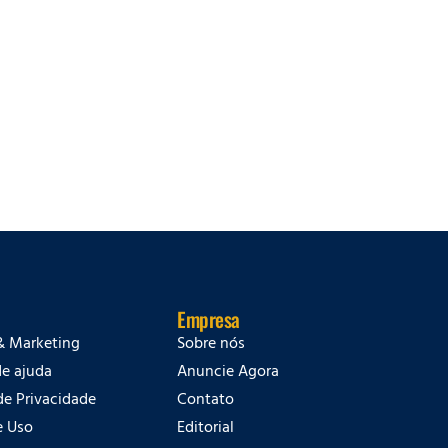
Empresa
& Marketing
Sobre nós
de ajuda
Anuncie Agora
 de Privacidade
Contato
e Uso
Editorial