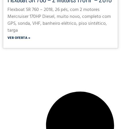
Flexboat SR 760 – 2018, 26 pés, com 2 motores
Mercruiser 170HP Diesel, muito novo, completo com
GPS, sonda, VHF, banheiro elétrico, piso sintético,
targa
VER OFERTA »