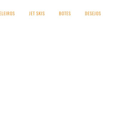
ELEIROS
JET SKIS
BOTES
DESEJOS
UA BUSCA
2018