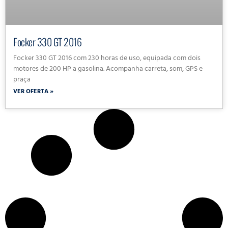
Focker 330 GT 2016
Focker 330 GT 2016 com 230 horas de uso, equipada com dois
motores de 200 HP a gasolina. Acompanha carreta, som, GPS e
praça
VER OFERTA »