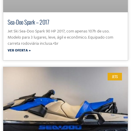
Sea-Doo Spark – 2017
Jet Ski Sea-Doo Spark 90 HP 2017, com apenas 107h de uso.
Modelo para 3 lugares, leve, ágil e econômico. Equipado com
carreta rodoviária inclusa.<br
VER OFERTA »
JETS