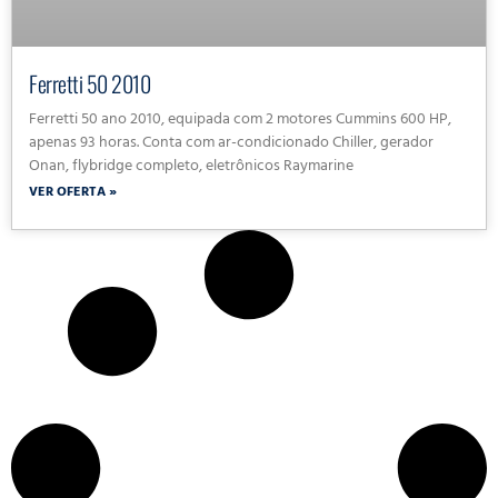
Ferretti 50 2010
Ferretti 50 ano 2010, equipada com 2 motores Cummins 600 HP,
apenas 93 horas. Conta com ar-condicionado Chiller, gerador
Onan, flybridge completo, eletrônicos Raymarine
VER OFERTA »