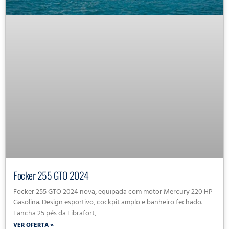
Focker 255 GTO 2024
Focker 255 GTO 2024 nova, equipada com motor Mercury 220 HP
Gasolina. Design esportivo, cockpit amplo e banheiro fechado.
Lancha 25 pés da Fibrafort,
VER OFERTA »