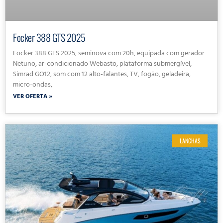
Focker 388 GTS 2025
Focker 388 GTS 2025, seminova com 20h, equipada com gerador
Netuno, ar-condicionado Webasto, plataforma submergível,
Simrad GO12, som com 12 alto-falantes, TV, fogão, geladeira,
micro-ondas,
VER OFERTA »
LANCHAS