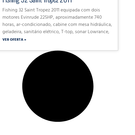
Fishing 32 Saint Tropez 2011 equipada com dois
motores Evinrude 225HP, aproximadamente 740
horas, ar-condicionado, cabine com mesa hidráulica,
geladeira, sanitário elétrico, T-top, sonar Lowrance,
VER OFERTA »