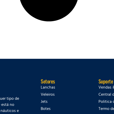
Setores
Suporte
Lanchas
Vendas 
Veleiros
Central 
quer tipo de
Jets
Politica
 está no
Botes
Termo d
 náuticos e