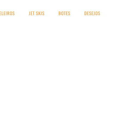
ELEIROS
JET SKIS
BOTES
DESEJOS
UA BUSCA
 Pesca