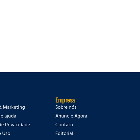
Empresa
& Marketing
Sobre nós
de ajuda
Anuncie Agora
 de Privacidade
Contato
e Uso
Editorial