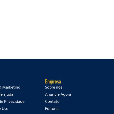
Empresa
& Marketing
Sobre nós
de ajuda
Anuncie Agora
 de Privacidade
Contato
e Uso
Editorial