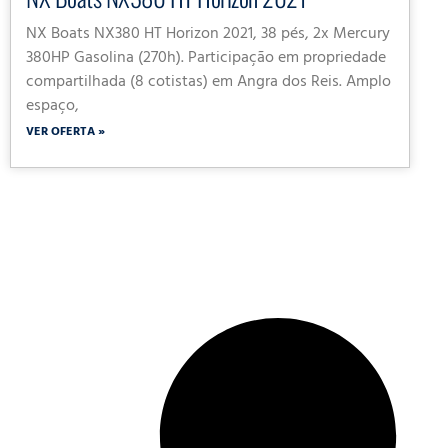
NX Boats NX380 HT Horizon 2021, 38 pés, 2x Mercury
380HP Gasolina (270h). Participação em propriedade
compartilhada (8 cotistas) em Angra dos Reis. Amplo
espaço,
VER OFERTA »