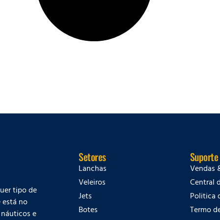
Setores
Suporte
Lanchas
Vendas 
Veleiros
Central 
quer tipo de
Jets
Politica
 está no
Botes
Termo d
 náuticos e